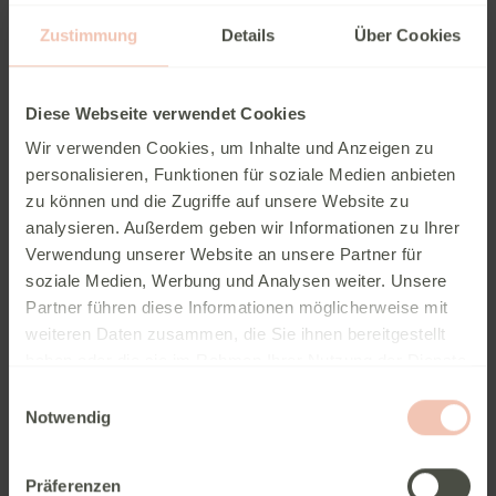
Zustimmung
Details
Über Cookies
Diese Webseite verwendet Cookies
Wir verwenden Cookies, um Inhalte und Anzeigen zu
personalisieren, Funktionen für soziale Medien anbieten
*) Pflichtfelder
zu können und die Zugriffe auf unsere Website zu
Wenn Sie über unser gesichertes Kontaktformular (SSL-
analysieren. Außerdem geben wir Informationen zu Ihrer
Standard) mit uns in Kontakt treten, werden Ihre
Verwendung unserer Website an unsere Partner für
Eingaben zusammen mit den von Ihnen angegebenen
soziale Medien, Werbung und Analysen weiter. Unsere
Kontaktdaten von der Caravanzeit GmbH zur Bearbeitung
Partner führen diese Informationen möglicherweise mit
der Anfrage verarbeitet. Die Daten werden von uns nicht
weiteren Daten zusammen, die Sie ihnen bereitgestellt
weitergegeben und nur so lange gespeichert, wie sie zur
haben oder die sie im Rahmen Ihrer Nutzung der Dienste
Bearbeitung der Anfrage benötigt werden. Weitere
gesammelt haben.
Einwilligungsauswahl
Informationen entnehmen Sie bitte unserem
Notwendig
Datenschutzhinweis
.
Präferenzen
Hiermit willige ich in die Verarbeitung meiner personenbezogenen