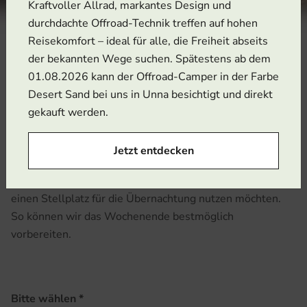
Kraftvoller Allrad, markantes Design und
durchdachte Offroad-Technik treffen auf hohen
Reisekomfort – ideal für alle, die Freiheit abseits
der bekannten Wege suchen. Spätestens ab dem
01.08.2026 kann der Offroad-Camper in der Farbe
Anmeldung als Zuschauer
Desert Sand bei uns in Unna besichtigt und direkt
gekauft werden.
Sie möchten die Offroad-Days vor Ort erleben, ohne
selbst am Parcours teilzunehmen? Dann freuen wir uns
Jetzt entdecken
über Ihre Anmeldung als Zuschauer. Bitte teilen Sie uns
mit, mit wie vielen Personen Sie kommen und ob Sie
einen Stellplatz für die Übernachtung nutzen möchten.
So können wir das Wochenende bestmöglich
vorbereiten.
Bitte wählen
*