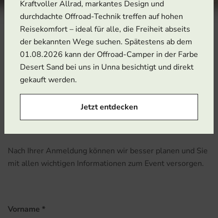
Kraftvoller Allrad, markantes Design und
durchdachte Offroad-Technik treffen auf hohen
Reisekomfort – ideal für alle, die Freiheit abseits
der bekannten Wege suchen. Spätestens ab dem
01.08.2026 kann der Offroad-Camper in der Farbe
Anmeldung als Teilnehmer
Desert Sand bei uns in Unna besichtigt und direkt
gekauft werden.
Sie möchten bei den Offroad-Days selbst ans Steuer?
Dann melden Sie sich bitte über das folgende Formular
Jetzt entdecken
an. Die Teilnahme am Offroad-Parcours ist kostenlos, die
Fahrerplätze sind jedoch auf 100 Personen begrenzt.
Nach Ihrer Anmeldung können wir besser planen und Sie
mit allen wichtigen Informationen zum Event versorgen.
Vorname
*