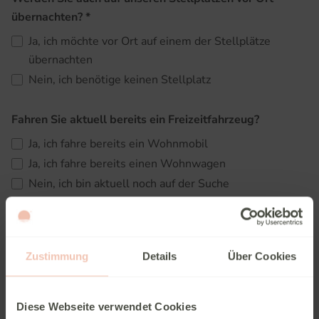
übernachten?
*
Ja, ich möchte vor Ort auf einem der Stellplätze
übernachten
Nein, ich benötige keinen Stellplatz
Fahren Sie aktuell bereits ein Freizeitfahrzeug?
Ja, ich fahre bereits ein Wohnmobil
Ja, ich fahre bereits einen Wohnwagen
Nein, ich bin aktuell noch auf der Suche
Nein, ich möchte mich erst einmal informieren
Welches Modell fahren Sie aktuell bzw. wonach suchen
Zustimmung
Details
Über Cookies
Sie?
Diese Webseite verwendet Cookies