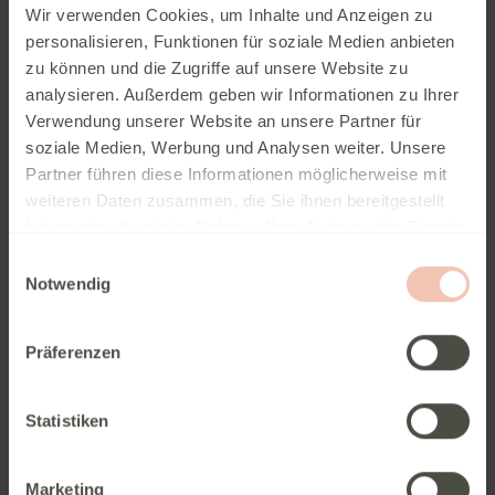
Wir verwenden Cookies, um Inhalte und Anzeigen zu
Ihre Nachricht
personalisieren, Funktionen für soziale Medien anbieten
zu können und die Zugriffe auf unsere Website zu
analysieren. Außerdem geben wir Informationen zu Ihrer
Verwendung unserer Website an unsere Partner für
soziale Medien, Werbung und Analysen weiter. Unsere
Partner führen diese Informationen möglicherweise mit
weiteren Daten zusammen, die Sie ihnen bereitgestellt
haben oder die sie im Rahmen Ihrer Nutzung der Dienste
gesammelt haben.
Einwilligungsauswahl
Notwendig
Präferenzen
*) Pflichtfelder
Statistiken
Wenn Sie über unser gesichertes Kontaktformular (SSL-
Standard) mit uns in Kontakt treten, werden Ihre
Marketing
Eingaben zusammen mit den von Ihnen angegebenen