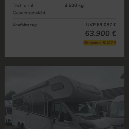
Techn. zul.
3.500 kg
Gesamtgewicht
UVP 69.087 €
Neufahrzeug
63.900 €
Sie sparen 5.187 €
Fahrzeug Details