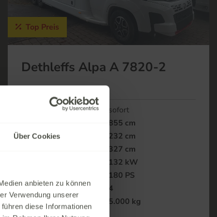
Top Preis
Dethleffs Alpa A 7820-2
Verfügbar ab
sofort
Fahrzeuglänge
855 cm
Fahrzeugbreite
232 cm
Über Cookies
Fahrzeughöhe
327 cm
Kilowatt
132 kW
Leistung in PS
180 PS
 Medien anbieten zu können
Schlafplätze
4
hrer Verwendung unserer
Techn. zul.
5.000 kg
 führen diese Informationen
Gesamtgewicht