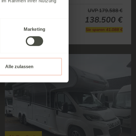
ie im Rahmen Ihrer Nutzung
UVP 179.588 €
Neufahrzeug
138.500 €
Marketing
Sie sparen 41.088 €
Alle zulassen
Fahrzeug Details