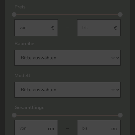
Preis
not-visible
not-visible
–
Baureihe
Modell
Gesamtlänge
not-visible
not-visible
–