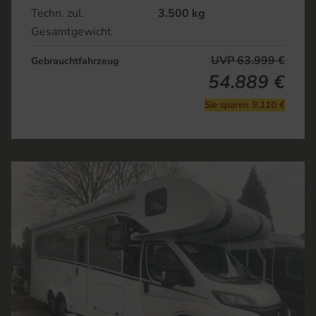
Techn. zul.
3.500 kg
Gesamtgewicht
UVP 63.999 €
Gebrauchtfahrzeug
54.889 €
Sie sparen 9.110 €
Fahrzeug Details