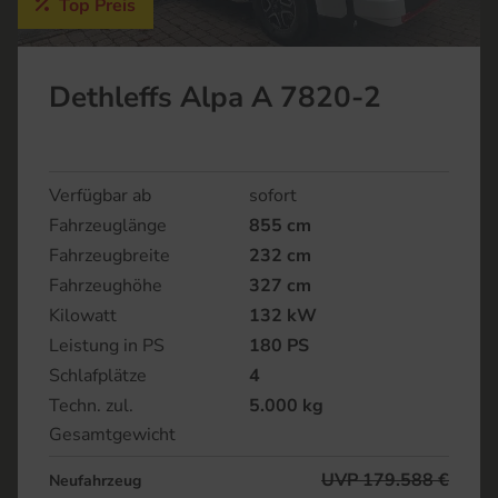
Top Preis
Dethleffs Alpa A 7820-2
Verfügbar ab
sofort
Fahrzeuglänge
855 cm
Fahrzeugbreite
232 cm
Fahrzeughöhe
327 cm
Kilowatt
132 kW
Leistung in PS
180 PS
Schlafplätze
4
Techn. zul.
5.000 kg
Gesamtgewicht
UVP 179.588 €
Neufahrzeug