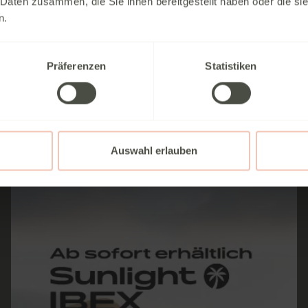
 Daten zusammen, die Sie ihnen bereitgestellt haben oder die s
n.
UVP 126.678 €
Gebrauchtfahrzeug
107.000 €
Präferenzen
Statistiken
Sie sparen 19.678 €
Auswahl erlauben
Fahrzeug Details