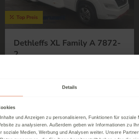
Top Preis
Dethleffs XL Family A 7872-
2
Verfügbar ab
sofort
Fahrzeuglänge
860 cm
Fahrzeugbreite
233 cm
Details
Fahrzeughöhe
327 cm
Kilowatt
132 kW
Cookies
Leistung in PS
180 PS
nhalte und Anzeigen zu personalisieren, Funktionen für soziale
Schlafplätze
6
Website zu analysieren. Außerdem geben wir Informationen zu I
Techn. zul.
5.400 kg
r soziale Medien, Werbung und Analysen weiter. Unsere Partner
Gesamtgewicht