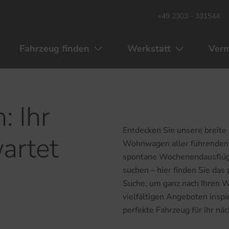
+49 2303 - 331544
Fahrzeug finden
Werkstatt
Verm
: Ihr
Entdecken Sie unsere breit
artet
Wohnwagen aller führenden 
spontane Wochenendausflüge
suchen – hier finden Sie da
Suche, um ganz nach Ihren Wü
vielfältigen Angeboten inspir
perfekte Fahrzeug für Ihr nä