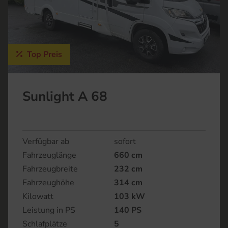
Top Preis
Sunlight A 68
Verfügbar ab
sofort
Fahrzeuglänge
660 cm
Fahrzeugbreite
232 cm
Fahrzeughöhe
314 cm
Kilowatt
103 kW
Leistung in PS
140 PS
Schlafplätze
5