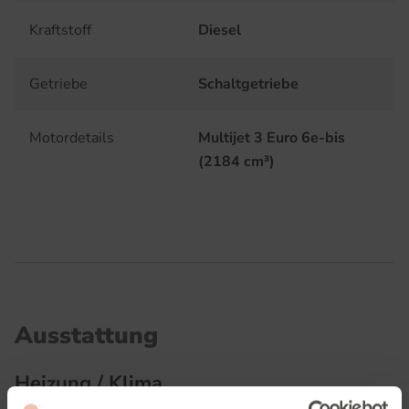
Kraftstoff
Diesel
Getriebe
Schaltgetriebe
Motordetails
Multijet 3 Euro 6e-bis
(2184 cm³)
Ausstattung
Heizung / Klima