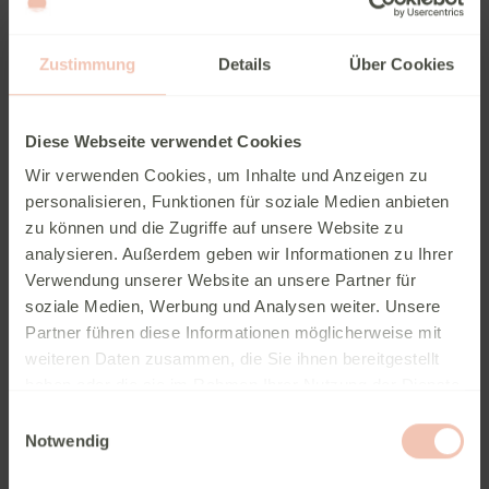
Gasheizung
Zustimmung
Details
Über Cookies
Diese Webseite verwendet Cookies
Wir verwenden Cookies, um Inhalte und Anzeigen zu
personalisieren, Funktionen für soziale Medien anbieten
zu können und die Zugriffe auf unsere Website zu
analysieren. Außerdem geben wir Informationen zu Ihrer
Grundrissbeschreibung
Verwendung unserer Website an unsere Partner für
soziale Medien, Werbung und Analysen weiter. Unsere
Doppelbett quer
ab 3 Schlafplätze
Partner führen diese Informationen möglicherweise mit
weiteren Daten zusammen, die Sie ihnen bereitgestellt
haben oder die sie im Rahmen Ihrer Nutzung der Dienste
Schlafplätze
3
gesammelt haben.
Einwilligungsauswahl
Notwendig
Anzahl der Sitze mit Gurt
4